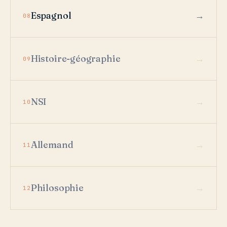
Espagnol
08
Histoire-géographie
09
NSI
10
Allemand
11
Philosophie
12