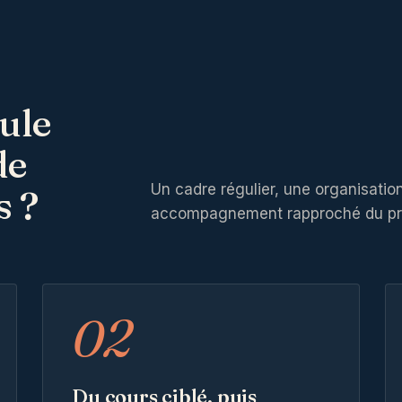
ule
de
Un cadre régulier, une organisatio
s ?
accompagnement rapproché du prem
02
Du cours ciblé, puis