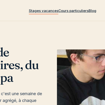
Stages vacances
Cours particuliers
Blog
de
ires, du
épa
, c'est une semaine de
ur agrégé, à chaque