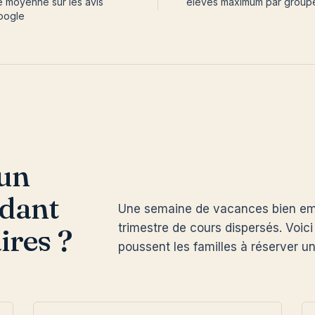
 moyenne sur les avis
élèves maximum par group
oogle
 un
ndant
Une semaine de vacances bien em
trimestre de cours dispersés. Voici
ires ?
poussent les familles à réserver u