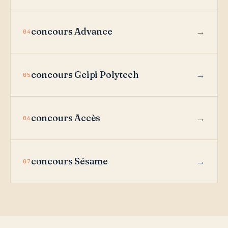
concours Advance
04
concours Geipi Polytech
05
concours Accès
06
concours Sésame
07