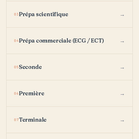
Prépa scientifique
03
Prépa commerciale (ECG / ECT)
04
Seconde
05
Première
06
Terminale
07