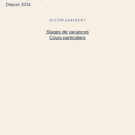
Depuis 2014.
ACCOMPAGNEMENT
Stages de vacances
Cours particuliers
RESSOURCES
Programmes
Classements
Blog
CONTACT
contact@portail-education.fr
Nous contacter
Qui sommes-nous