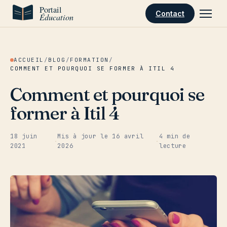
Aller au contenu
Contact
ACCUEIL
/
BLOG
/
FORMATION
/
COMMENT ET POURQUOI SE FORMER À ITIL 4
Comment et pourquoi se
former à Itil 4
18 juin
Mis à jour le
16 avril
4 min de
·
·
2021
2026
lecture