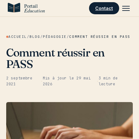
Aller au contenu
Contact
ACCUEIL
/
BLOG
/
PÉDAGOGIE
/
COMMENT RÉUSSIR EN PASS
Comment réussir en
PASS
2 septembre
Mis à jour le
29 mai
3 min de
·
·
2021
2026
lecture