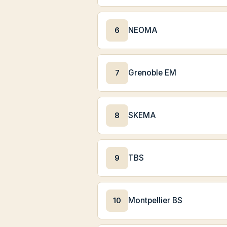
6
NEOMA
7
Grenoble EM
8
SKEMA
9
TBS
10
Montpellier BS