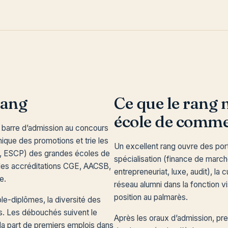
rang
Ce que le rang 
école de comm
La barre d’admission au concours
que des promotions et trie les
Un excellent rang ouvre des port
C, ESCP) des grandes écoles de
spécialisation (finance de marché
les accréditations CGE, AACSB,
entrepreneuriat, luxe, audit), la 
e.
réseau alumni dans la fonction 
position au palmarès.
ble-diplômes, la diversité des
rs. Les débouchés suivent le
Après les oraux d’admission, pr
 et la part de premiers emplois dans