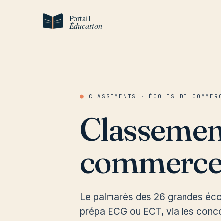
Aller au contenu
●
CLASSEMENTS · ÉCOLES DE COMMER
Classement
commerc
Le palmarès des 26 grandes écol
prépa ECG ou ECT, via les conco