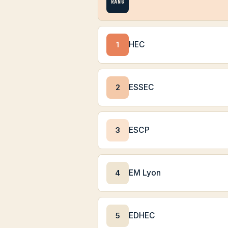
RANG
1
HEC
2
ESSEC
3
ESCP
4
EM Lyon
5
EDHEC