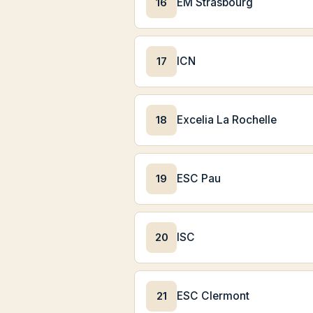
16
EM Strasbourg
17
ICN
18
Excelia La Rochelle
19
ESC Pau
20
ISC
21
ESC Clermont