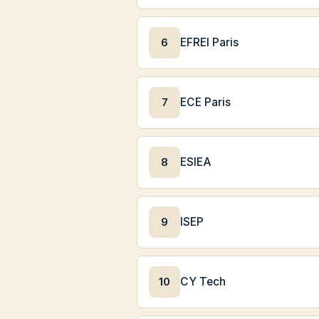
6
EFREI Paris
7
ECE Paris
8
ESIEA
9
ISEP
10
CY Tech