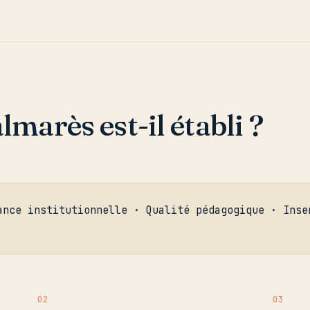
arès est-il établi ?
ance institutionnelle · Qualité pédagogique · Inse
02
03