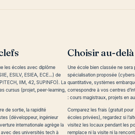
clefs
Choisir au-del
gue les écoles avec diplôme
Une école bien classée ne sera 
NSIIE, ESILV, ESIEA, ECE…) de
spécialisation proposée (cybersé
(EPITECH, IIM, 42, SUPINFO). La
quantitative, systèmes embarqué
es cursus (projet, peer-learning,
correspondre à vos centres d’in
: cours magistraux, projets en 
e de sortie, la rapidité
Comparez les frais (gratuit pour
tes (développeur, ingénieur
écoles privées), regardez si l’a
verture internationale agrège la
visitez les locaux pendant les p
 avec des universités tech à
remplace ni la visite ni la renco