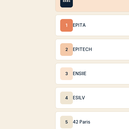
RANG
1
EPITA
2
EPITECH
3
ENSIIE
4
ESILV
5
42 Paris