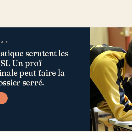
NALE
atique scrutent les
SI. Un prof
nale peut faire la
ossier serré.
 →