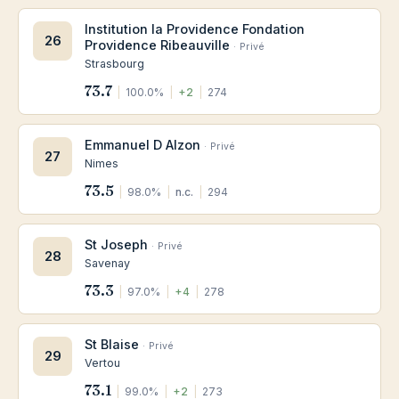
Institution la Providence Fondation
26
Providence Ribeauville
· Privé
Strasbourg
73.7
|
100.0%
|
+2
|
274
Emmanuel D Alzon
· Privé
27
Nimes
73.5
|
98.0%
|
n.c.
|
294
St Joseph
· Privé
28
Savenay
73.3
|
97.0%
|
+4
|
278
St Blaise
· Privé
29
Vertou
73.1
|
99.0%
|
+2
|
273