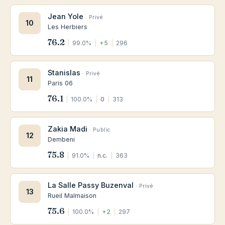
Jean Yole
· Privé
10
Les Herbiers
76.2
|
99.0%
|
+5
|
296
Stanislas
· Privé
11
Paris 06
76.1
|
100.0%
|
0
|
313
Zakia Madi
· Public
12
Dembeni
75.8
|
91.0%
|
n.c.
|
363
La Salle Passy Buzenval
· Privé
13
Rueil Malmaison
75.6
|
100.0%
|
+2
|
297