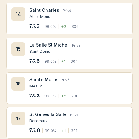
Saint Charles
· Privé
14
Athis Mons
75.3
|
98.0%
|
+2
|
306
La Salle St Michel
· Privé
15
Saint Denis
75.2
|
99.0%
|
+1
|
304
Sainte Marie
· Privé
15
Meaux
75.2
|
99.0%
|
+2
|
298
St Genes la Salle
· Privé
17
Bordeaux
75.0
|
99.0%
|
+1
|
301