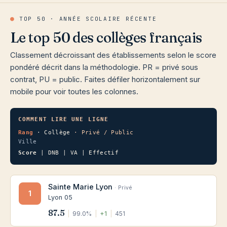
●
TOP 50 · ANNÉE SCOLAIRE RÉCENTE
Le top 50 des collèges français
Classement décroissant des établissements selon le score
pondéré décrit dans la méthodologie. PR = privé sous
contrat, PU = public. Faites défiler horizontalement sur
mobile pour voir toutes les colonnes.
COMMENT LIRE UNE LIGNE
Rang
· Collège
· Privé / Public
Ville
Score
| DNB | VA | Effectif
Sainte Marie Lyon
· Privé
1
Lyon 05
87.5
|
99.0%
|
+1
|
451