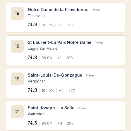
Notre Dame de la Providence
· Privé
18
Thionville
74.9
|
99.0%
|
+2
|
295
St Laurent-La Paix Notre Dame
· Privé
19
Lagny Sur Marne
74.8
|
99.0%
|
+1
|
298
Saint-Louis-De-Gonzague
· Privé
19
Perpignan
74.8
|
100.0%
|
+4
|
277
Saint Joseph – la Salle
· Privé
21
Wattrelos
74.3
|
96.0%
|
+4
|
296