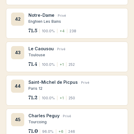
Notre-Dame
· Privé
42
Enghien Les Bains
71.5
|
100.0%
|
+4
|
238
Le Caousou
· Privé
43
Toulouse
71.4
|
100.0%
|
+1
|
252
Saint-Michel de Picpus
· Privé
44
Paris 12
71.2
|
100.0%
|
+1
|
250
Charles Peguy
· Privé
45
Tourcoing
71.0
|
96.0%
|
+6
|
246