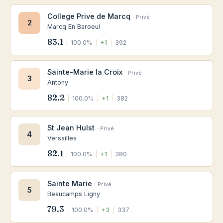
College Prive de Marcq
· Privé
2
Marcq En Baroeul
83.1
|
100.0%
|
+1
|
392
Sainte-Marie la Croix
· Privé
3
Antony
82.2
|
100.0%
|
+1
|
382
St Jean Hulst
· Privé
4
Versailles
82.1
|
100.0%
|
+1
|
380
Sainte Marie
· Privé
5
Beaucamps Ligny
79.3
|
100.0%
|
+3
|
337