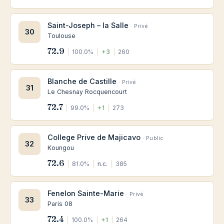
Saint-Joseph – la Salle
· Privé
30
Toulouse
72.9
|
100.0%
|
+3
|
260
Blanche de Castille
· Privé
31
Le Chesnay Rocquencourt
72.7
|
99.0%
|
+1
|
273
College Prive de Majicavo
· Public
32
Koungou
72.6
|
81.0%
|
n.c.
|
385
Fenelon Sainte-Marie
· Privé
33
Paris 08
72.4
|
100.0%
|
+1
|
264