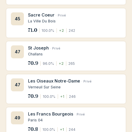
Sacre Coeur
· Privé
45
La Ville Du Bois
71.0
|
100.0%
|
+2
|
242
St Joseph
· Privé
47
Challans
70.9
|
96.0%
|
+2
|
265
Les Oiseaux Notre-Dame
· Privé
47
Verneuil Sur Seine
70.9
|
100.0%
|
+1
|
246
Les Francs Bourgeois
· Privé
49
Paris 04
70.8
|
100.0%
|
+1
|
244