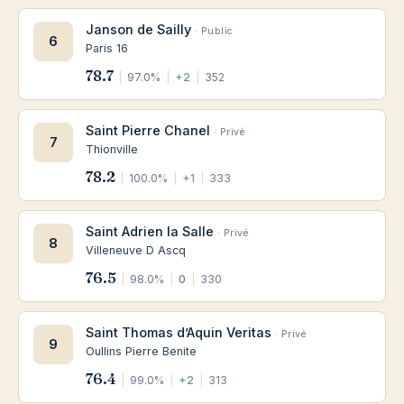
Janson de Sailly
· Public
6
Paris 16
78.7
|
97.0%
|
+2
|
352
Saint Pierre Chanel
· Privé
7
Thionville
78.2
|
100.0%
|
+1
|
333
Saint Adrien la Salle
· Privé
8
Villeneuve D Ascq
76.5
|
98.0%
|
0
|
330
Saint Thomas d’Aquin Veritas
· Privé
9
Oullins Pierre Benite
76.4
|
99.0%
|
+2
|
313