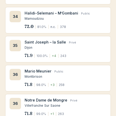
Halidi-Selemani – M’Gombani
· Public
34
Mamoudzou
72.0
|
81.0%
|
n.c.
|
378
Saint Joseph – la Salle
· Privé
35
Dijon
71.9
|
100.0%
|
+4
|
243
Mario Meunier
· Public
36
Montbrison
71.8
|
98.0%
|
+3
|
258
Notre Dame de Mongre
· Privé
36
Villefranche Sur Saone
71.8
|
99.0%
|
+1
|
263