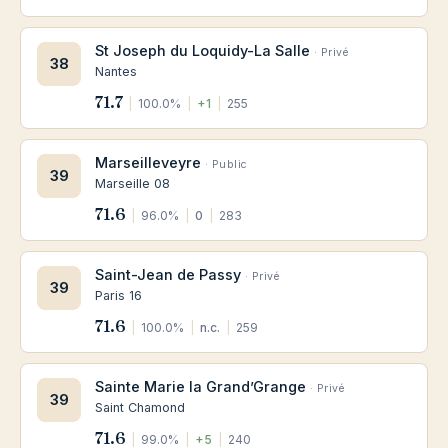
St Joseph du Loquidy-La Salle
· Privé
38
Nantes
71.7
|
100.0%
|
+1
|
255
Marseilleveyre
· Public
39
Marseille 08
71.6
|
96.0%
|
0
|
283
Saint-Jean de Passy
· Privé
39
Paris 16
71.6
|
100.0%
|
n.c.
|
259
Sainte Marie la Grand’Grange
· Privé
39
Saint Chamond
71.6
|
99.0%
|
+5
|
240