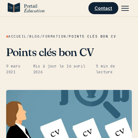
Aller au contenu
Contact
ACCUEIL
/
BLOG
/
FORMATION
/
POINTS CLÉS BON CV
Points clés bon CV
9 mars
Mis à jour le
16 avril
5 min de
·
·
2021
2026
lecture