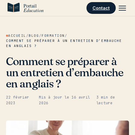
Aller au contenu
Contact
ACCUEIL
/
BLOG
/
FORMATION
/
COMMENT SE PRÉPARER À UN ENTRETIEN D’EMBAUCHE
EN ANGLAIS ?
Comment se préparer à
un entretien d’embauche
en anglais ?
22 février
Mis à jour le
16 avril
3 min de
·
·
2023
2026
lecture