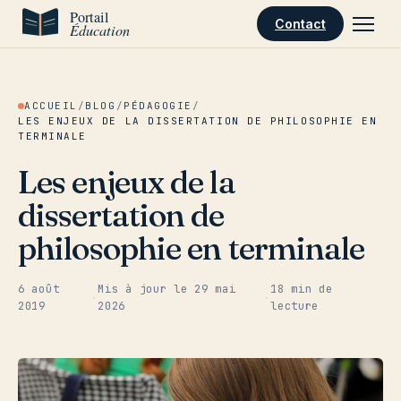
Aller au contenu
Contact
ACCUEIL
/
BLOG
/
PÉDAGOGIE
/
LES ENJEUX DE LA DISSERTATION DE PHILOSOPHIE EN
TERMINALE
Les enjeux de la
dissertation de
philosophie en terminale
6 août
Mis à jour le
29 mai
18 min de
·
·
2019
2026
lecture