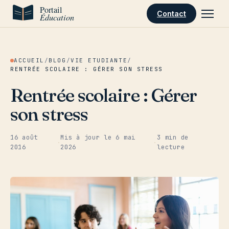
Aller au contenu
Contact
ACCUEIL
/
BLOG
/
VIE ETUDIANTE
/
RENTRÉE SCOLAIRE : GÉRER SON STRESS
Rentrée scolaire : Gérer
son stress
16 août
Mis à jour le
6 mai
3 min de
·
·
2016
2026
lecture