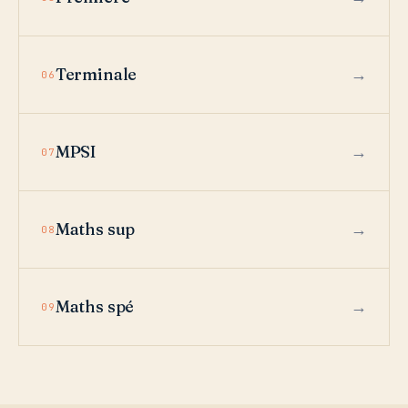
Terminale
06
MPSI
07
Maths sup
08
Maths spé
09