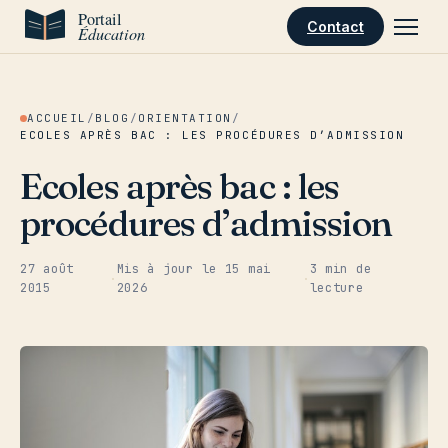
Aller au contenu
Contact
ACCUEIL
/
BLOG
/
ORIENTATION
/
ECOLES APRÈS BAC : LES PROCÉDURES D’ADMISSION
Ecoles après bac : les
procédures d’admission
27 août
Mis à jour le
15 mai
3 min de
·
·
2015
2026
lecture